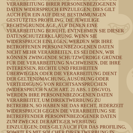
VERARBEITUNG IHRER PERSONENBEZOGENEN
DATEN WIDERSPRUCH EINZULEGEN; DIES GILT
AUCH FÜR EIN AUF DIESE BESTIMMUNGEN
GESTÜTZTES PROFILING. DIE JEWEILIGE
RECHTSGRUNDLAGE, AUF DENEN EINE
VERARBEITUNG BERUHT, ENTNEHMEN SIE DIESER
DATENSCHUTZERKLÄRUNG. WENN SIE
WIDERSPRUCH EINLEGEN, WERDEN WIR IHRE
BETROFFENEN PERSONENBEZOGENEN DATEN
NICHT MEHR VERARBEITEN, ES SEI DENN, WIR
KÖNNEN ZWINGENDE SCHUTZWÜRDIGE GRÜNDE
FÜR DIE VERARBEITUNG NACHWEISEN, DIE IHRE
INTERESSEN, RECHTE UND FREIHEITEN
ÜBERWIEGEN ODER DIE VERARBEITUNG DIENT
DER GELTENDMACHUNG, AUSÜBUNG ODER
VERTEIDIGUNG VON RECHTSANSPRÜCHEN
(WIDERSPRUCH NACH ART. 21 ABS. 1 DSGVO).
WERDEN IHRE PERSONENBEZOGENEN DATEN
VERARBEITET, UM DIREKTWERBUNG ZU
BETREIBEN, SO HABEN SIE DAS RECHT, JEDERZEIT
WIDERSPRUCH GEGEN DIE VERARBEITUNG SIE
BETREFFENDER PERSONENBEZOGENER DATEN
ZUM ZWECKE DERARTIGER WERBUNG
EINZULEGEN; DIES GILT AUCH FÜR DAS PROFILING,
SOWEIT ES MIT SOLCHER DIREKTWERBUNG IN