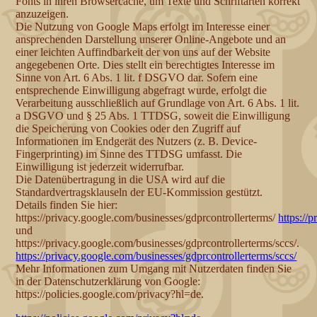
Fonts in ihren Browsercache, um Texte und Schriftarten korrekt
anzuzeigen.
Die Nutzung von Google Maps erfolgt im Interesse einer
ansprechenden Darstellung unserer Online-Angebote und an
einer leichten Auffindbarkeit der von uns auf der Website
angegebenen Orte. Dies stellt ein berechtigtes Interesse im
Sinne von Art. 6 Abs. 1 lit. f DSGVO dar. Sofern eine
entsprechende Einwilligung abgefragt wurde, erfolgt die
Verarbeitung ausschließlich auf Grundlage von Art. 6 Abs. 1 lit.
a DSGVO und § 25 Abs. 1 TTDSG, soweit die Einwilligung
die Speicherung von Cookies oder den Zugriff auf
Informationen im Endgerät des Nutzers (z. B. Device-
Fingerprinting) im Sinne des TTDSG umfasst. Die
Einwilligung ist jederzeit widerrufbar.
Die Datenübertragung in die USA wird auf die
Standardvertragsklauseln der EU-Kommission gestützt.
Details finden Sie hier:
https://privacy.google.com/businesses/gdprcontrollerterms/
https://
und
https://privacy.google.com/businesses/gdprcontrollerterms/sccs/.
https://privacy.google.com/businesses/gdprcontrollerterms/sccs/
Mehr Informationen zum Umgang mit Nutzerdaten finden Sie
in der Datenschutzerklärung von Google:
https://policies.google.com/privacy?hl=de.