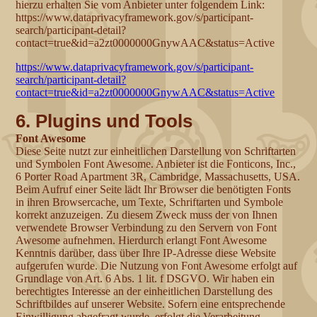
hierzu erhalten Sie vom Anbieter unter folgendem Link:
https://www.dataprivacyframework.gov/s/participant-
search/participant-detail?
contact=true&id=a2zt0000000GnywAAC&status=Active
https://www.dataprivacyframework.gov/s/participant-
search/participant-detail?
contact=true&id=a2zt0000000GnywAAC&status=Active
6. Plugins und Tools
Font Awesome
Diese Seite nutzt zur einheitlichen Darstellung von Schriftarten
und Symbolen Font Awesome. Anbieter ist die Fonticons, Inc.,
6 Porter Road Apartment 3R, Cambridge, Massachusetts, USA.
Beim Aufruf einer Seite lädt Ihr Browser die benötigten Fonts
in ihren Browsercache, um Texte, Schriftarten und Symbole
korrekt anzuzeigen. Zu diesem Zweck muss der von Ihnen
verwendete Browser Verbindung zu den Servern von Font
Awesome aufnehmen. Hierdurch erlangt Font Awesome
Kenntnis darüber, dass über Ihre IP-Adresse diese Website
aufgerufen wurde. Die Nutzung von Font Awesome erfolgt auf
Grundlage von Art. 6 Abs. 1 lit. f DSGVO. Wir haben ein
berechtigtes Interesse an der einheitlichen Darstellung des
Schriftbildes auf unserer Website. Sofern eine entsprechende
Einwilligung abgefragt wurde, erfolgt die Verarbeitung